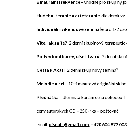
Binaurální frekvence
– vhodné pro skupiny jóg
Hudební terapie a arteterapie
dle domluvy
Individuální víkendové semináře
pro 1-2 os
Víte, jak zníte?
2 denní skupinový, terapeuti
Podvědomí barev, čísel, tvarů
2 denní skupi
Cesta k Akáši
2 denní skupinový seminář
Melodie čísel
– 10 ti minutová originální skla
Přednáška
– dle místa konání cena dohodou +
ceny autorských
CD
– 250,-/ks + poštovné
email.
pisnula@gmail.com
,
+420 604 872 003