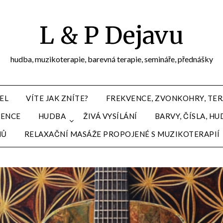
L & P Dejavu
hudba, muzikoterapie, barevná terapie, semináře, přednášky
EL
VÍTE JAK ZNÍTE?
FREKVENCE, ZVONKOHRY, TER
VENCE
HUDBA
ŽIVÁ VYSÍLÁNÍ
BARVY, ČÍSLA, 
MŮ
RELAXAČNÍ MASÁŽE PROPOJENÉ S MUZIKOTERAPIÍ