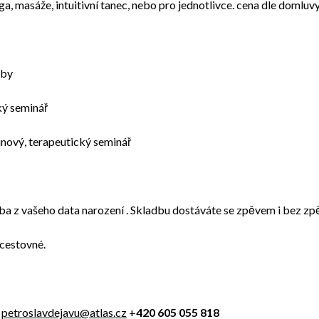
a, masáže, intuitivní tanec, nebo pro jednotlivce. cena dle domluv
oby
cký seminář
nový, terapeutický seminář
dba z vašeho data narození . Skladbu dostáváte se zpěvem i bez zp
 cestovné.
petroslavdejavu@atlas.cz
+
420 605 055 818