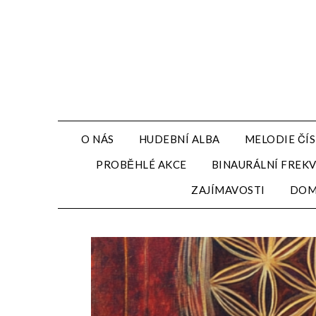
Přejdi
na
obsah
O NÁS
HUDEBNÍ ALBA
MELODIE ČÍS
PROBĚHLÉ AKCE
BINAURÁLNÍ FREK
ZAJÍMAVOSTI
DO