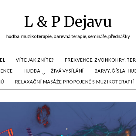
L & P Dejavu
hudba, muzikoterapie, barevná terapie, semináře, přednášky
EL
VÍTE JAK ZNÍTE?
FREKVENCE, ZVONKOHRY, TER
VENCE
HUDBA
ŽIVÁ VYSÍLÁNÍ
BARVY, ČÍSLA, 
MŮ
RELAXAČNÍ MASÁŽE PROPOJENÉ S MUZIKOTERAPIÍ