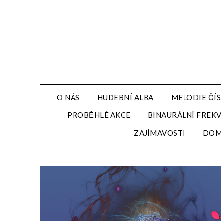
Přejdi
na
obsah
O NÁS
HUDEBNÍ ALBA
MELODIE ČÍS
PROBĚHLÉ AKCE
BINAURÁLNÍ FREK
ZAJÍMAVOSTI
DO