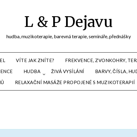
L & P Dejavu
hudba, muzikoterapie, barevná terapie, semináře, přednášky
EL
VÍTE JAK ZNÍTE?
FREKVENCE, ZVONKOHRY, TER
VENCE
HUDBA
ŽIVÁ VYSÍLÁNÍ
BARVY, ČÍSLA, 
MŮ
RELAXAČNÍ MASÁŽE PROPOJENÉ S MUZIKOTERAPIÍ