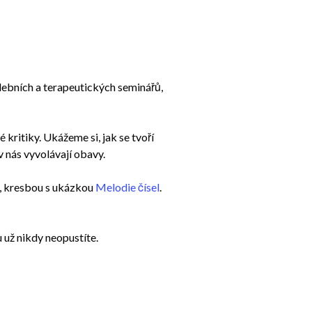
debních a terapeutických seminářů,
ritiky. Ukážeme si, jak se tvoří
v nás vyvolávají obavy.
em, kresbou s ukázkou
Melodie čísel
.
 už nikdy neopustíte.