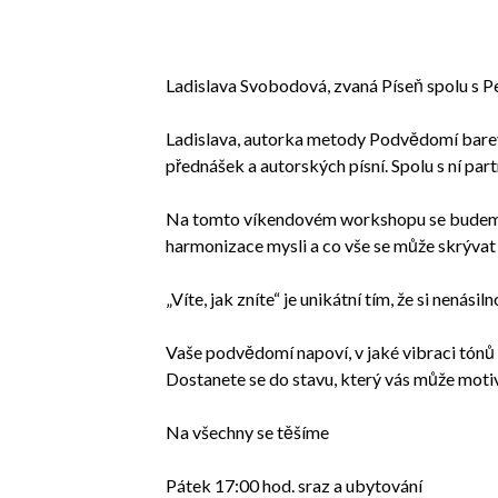
Ladislava Svobodová, zvaná Píseň spolu s 
Ladislava, autorka metody Podvědomí barev,
přednášek a autorských písní. Spolu s ní par
Na tomto víkendovém workshopu se budeme uč
harmonizace mysli a co vše se může skrývat v
„Víte, jak zníte“ je unikátní tím, že si nen
Vaše podvědomí napoví, v jaké vibraci tónů
Dostanete se do stavu, který vás může moti
Na všechny se těšíme
Pátek 17:00 hod. sraz a ubytování