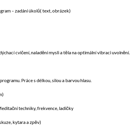
gram – zadání úkolů( text, obrázek)
chací cvičení, naladění mysli a těla na optimální vibraci uvolnění.
rogramu. Práce s délkou, silou a barvou hlasu.
m)
editační techniky, frekvence, ladičky
skuze, kytara a zpěv)