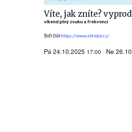
Víte, jak zníte? vypro
víkend plný zvuku a frekvencí
Štíří Důl
https://www.stiridul.cz/
Pá 24.10.2025
Ne 26.1
17:00
–