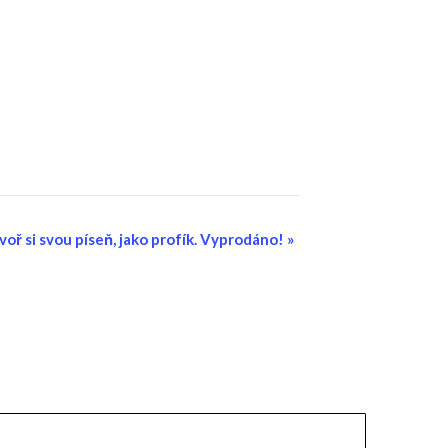
ytvoř si svou píseň, jako profík. Vyprodáno!
»