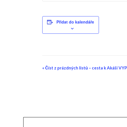
Přidat do kalendáře
Navigace
«
Číst z prázdných listů – cesta k Akáši 
pro
Akce