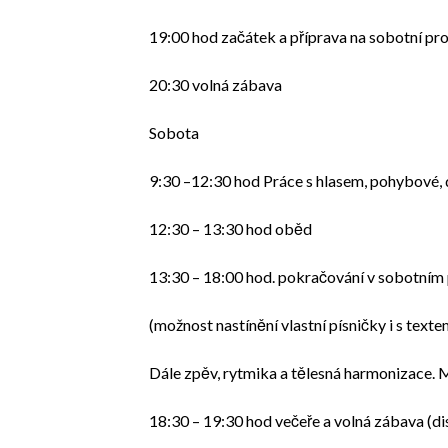
19:00 hod začátek a příprava na sobotní pro
20:30 volná zábava
Sobota
9:30 –12:30 hod Práce s hlasem, pohybové, dý
12:30 – 13:30 hod oběd
13:30 – 18:00 hod. pokračování v sobotním p
(možnost nastínění vlastní písničky i s texte
Dále zpěv, rytmika a tělesná harmonizace. M
18:30 – 19:30 hod večeře a volná zábava (di