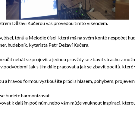
Petrem Děžaví Kučerou vás provedou tímto víkendem.
 čísel, tónů a Melodie čísel, která má na svém kontě nespočet hu
tner, hudebník, kytarista Petr Dežaví Kučera.
it nebát se projevit a jednou provždy se zbavit strachu z možné k
 podvědomí, jak s tím dále pracovat a jak se zbavit pocitů, které 
ásilnou a hravou formou vyzkoušíte práci s hlasem, pohybem, projev
 se budete harmonizovat.
vovat k dalším počinům, nebo vám může vnuknout inspiraci, kterou