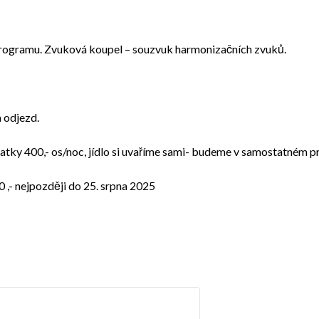
programu. Zvuková koupel – souzvuk harmonizačních zvuků.
a odjezd.
latky 400,- os/noc, jídlo si uvaříme sami- budeme v samostatném p
 ,- nejpozději do 25. srpna 2025