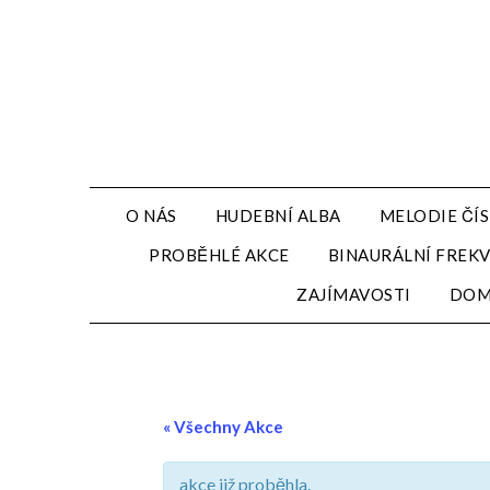
Přejdi
na
obsah
O NÁS
HUDEBNÍ ALBA
MELODIE ČÍS
PROBĚHLÉ AKCE
BINAURÁLNÍ FREK
ZAJÍMAVOSTI
DO
« Všechny Akce
akce již proběhla.