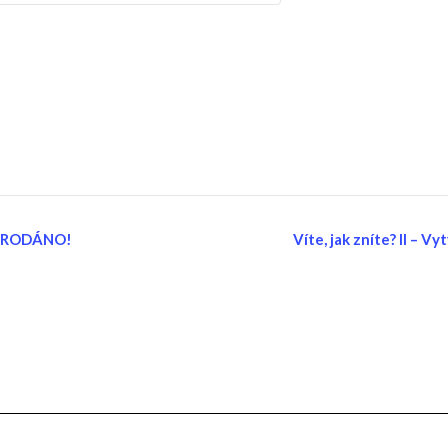
VYPRODÁNO!
Víte, jak zníte? II – V