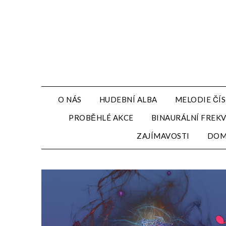
Přejdi
na
obsah
O NÁS
HUDEBNÍ ALBA
MELODIE ČÍS
PROBĚHLÉ AKCE
BINAURÁLNÍ FREK
ZAJÍMAVOSTI
DO