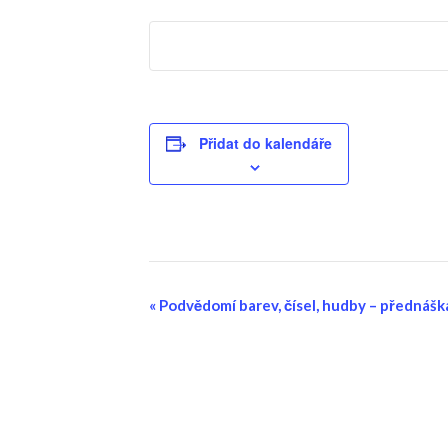
Přidat do kalendáře
Navigace
«
Podvědomí barev, čísel, hudby – přednáš
pro
Akce