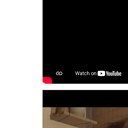
Video
přehrávač