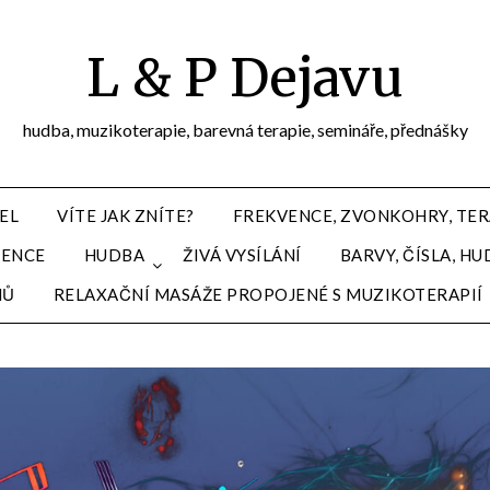
L & P Dejavu
hudba, muzikoterapie, barevná terapie, semináře, přednášky
EL
VÍTE JAK ZNÍTE?
FREKVENCE, ZVONKOHRY, TER
VENCE
HUDBA
ŽIVÁ VYSÍLÁNÍ
BARVY, ČÍSLA, 
MŮ
RELAXAČNÍ MASÁŽE PROPOJENÉ S MUZIKOTERAPIÍ